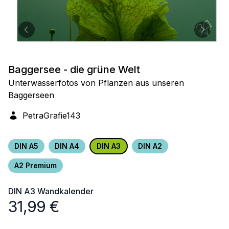
Baggersee - die grüne Welt
Unterwasserfotos von Pflanzen aus unseren
Baggerseen
PetraGrafie143
DIN A5
DIN A4
DIN A3
DIN A2
A2 Premium
DIN A3
Wandkalender
31,99
€