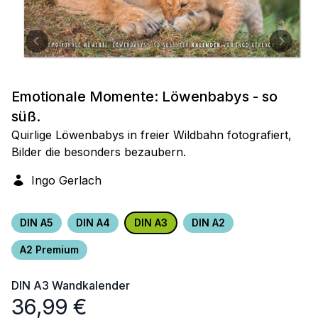
Emotionale Momente: Löwenbabys - so
süß.
Quirlige Löwenbabys in freier Wildbahn fotografiert,
Bilder die besonders bezaubern.
Ingo Gerlach
DIN A5
DIN A4
DIN A3
DIN A2
A2 Premium
DIN A3
Wandkalender
36,99
€