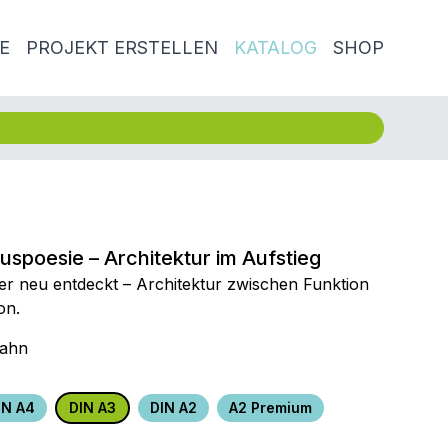
E
PROJEKT ERSTELLEN
KATALOG
SHOP
spoesie – Architektur im Aufstieg
r neu entdeckt – Architektur zwischen Funktion
on.
Rahn
IN A4
DIN A3
DIN A2
A2 Premium