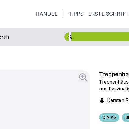
HANDEL
|
TIPPS
ERSTE SCHRITT
oren
Treppenhau
Treppenhäuse
und Faszinati
Karsten 
DIN A5
D