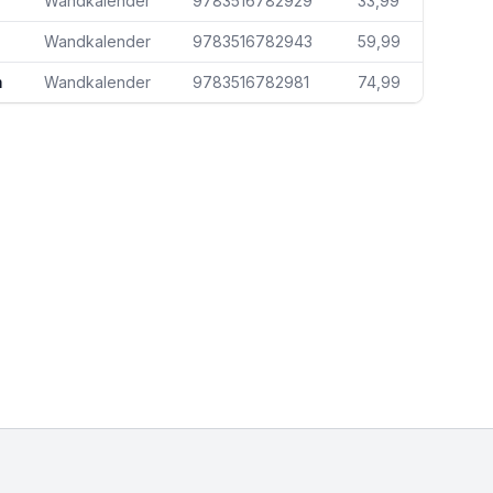
Wandkalender
9783516782929
33,99
Wandkalender
9783516782943
59,99
m
Wandkalender
9783516782981
74,99