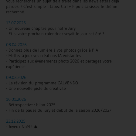
Vous recherchez un sujet déjà traité dans les newsletters déjà
parues ? C’est simple : tapez Ctrl + F puis saisissez le thème
recherché.
13.07.2026
- Un nouveau chapitre pour notre Jury
- Et si votre prochain calendrier voyait le jour cet été ?
08.04.2026
- Donnez plus de lumière à vos photos grâce à l’IA
- Mettez à jour vos créations IA existantes
- Participez aux événements photo 2026 et partagez votre
expérience
09.02.2026
- La révision du programme CALVENDO
- Une nouvelle piste de créativité
16.01.2026
- Rétrospective : bilan 2025
- Fin de la pause du jury et début de la saison 2026/2027
23.12.2025
- Joyeux Noël ! 🎄