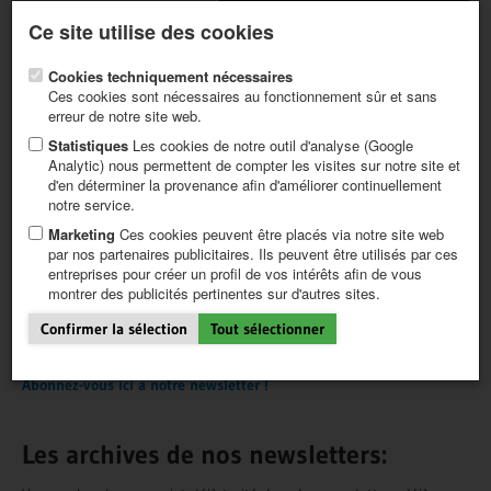
Newsletter actuelle
S'enregistrer / Mon CALVENDO
Ce site utilise des cookies
Aide / FAQ
Cookies techniquement nécessaires
Ces cookies sont nécessaires au fonctionnement sûr et sans
erreur de notre site web.
Statistiques
Les cookies de notre outil d'analyse (Google
Analytic) nous permettent de compter les visites sur notre site et
NEWS
NEWSLETTER
d'en déterminer la provenance afin d'améliorer continuellement
PREMIÈRES ÉTAPES
notre service.
CRÉER UN PROJET
CONSEILS
Marketing
Ces cookies peuvent être placés via notre site web
par nos partenaires publicitaires. Ils peuvent être utilisés par ces
NEWS
Nous vous tenons informés !
entreprises pour créer un profil de vos intérêts afin de vous
CATALOGUE
montrer des publicités pertinentes sur d'autres sites.
SHOP
Vous souhaitez être informé sur les derniers thèmes tendances et
Confirmer la sélection
Tout sélectionner
sur nos produits ?
Abonnez-vous ici à notre newsletter !
Les archives
de nos newsletters: