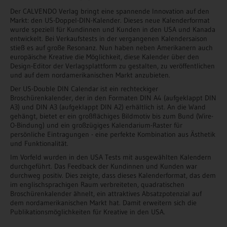
Der CALVENDO Verlag bringt eine spannende Innovation auf den
Markt: den US-Doppel-DIN-Kalender. Dieses neue Kalenderformat
wurde speziell für Kundinnen und Kunden in den USA und Kanada
entwickelt. Bei Verkaufstests in der vergangenen Kalendersaison
stieß es auf große Resonanz. Nun haben neben Amerikanern auch
europäische Kreative die Möglichkeit, diese Kalender über den
Design-Editor der Verlagsplattform zu gestalten, zu veröffentlichen
und auf dem nordamerikanischen Markt anzubieten.
Der US-Double DIN Calendar ist ein rechteckiger
Broschürenkalender, der in den Formaten DIN A4 (aufgeklappt DIN
A3) und DIN A3 (aufgeklappt DIN A2) erhältlich ist. An die Wand
gehängt, bietet er ein großflächiges Bildmotiv bis zum Bund (Wire-
O-Bindung) und ein großzügiges Kalendarium-Raster für
persönliche Eintragungen - eine perfekte Kombination aus Ästhetik
und Funktionalität.
Im Vorfeld wurden in den USA Tests mit ausgewählten Kalendern
durchgeführt. Das Feedback der Kundinnen und Kunden war
durchweg positiv. Dies zeigte, dass dieses Kalenderformat, das dem
im englischsprachigen Raum verbreiteten, quadratischen
Broschürenkalender ähnelt, ein attraktives Absatzpotenzial auf
dem nordamerikanischen Markt hat. Damit erweitern sich die
Publikationsmöglichkeiten für Kreative in den USA.