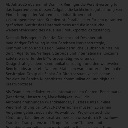
Ab Juli 2026 übernimmt Dominik Reisinger die Verantwortung für
das Expertenteam, dessen Aufgabe die fachliche Begutachtung von
Einreichungen der Autoren nach inhaltlichen und
zielgruppenrelevanten Kriterien ist. Parallel ist er für den gesamten
grafischen Auftritt des Unternehmens und die inhaltliche
Weiterentwicklung des visuellen Produktportfolios zuständig.
Dominik Reisinger ist Creative Director und Designer mit
langjähriger Erfahrung in den Bereichen Markenstrategie,
Kommunikation und Design. Seine berufliche Laufbahn führte ihn
durch Agenturen, Verlage, Start-ups und internationale Konzerne.
Zuletzt war er für die BMW Group tätig, wo er an der
Designstrategie, dem Kommunikationsdesign und den weltweiten
Benchmarks arbeitete. Weitere Stationen waren unter anderem die
Serviceplan Group als Senior Art Director sowie verschiedene
Projekte im Bereich KI-gestützter Kommunikation und digitaler
Kreativprozesse.
Als Teamleiter definiert er die internationalen Content-Benchmarks
(Kreativität, Umsetzung, Marktfähigkeit usw.), die
Autoreneinreichungen (Wandkalender, Puzzles usw.) für eine
Veröffentlichung bei CALVENDO erreichen müssen. Zu seinen
Aufgaben gehört neben der Auswahl von Projekten auch die
Förderung talentierter Kreativer, beispielsweise durch Know-how-
Transfer. Transparenz und Scope für neue Themen- und
Produktwelten sollen eine noch größere Rolle spielen, z.B. um