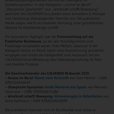
Gestaltungssektor. In den Kategorien „Humor im Beruf“,
„Olympische Sportarten“ und „Windkraft schafft Bewegung“
zeichnete die CALVENDO-Jury jeweils einen besonders in Konzept
und Gestaltung überzeugenden Kalender aus. Die prämierten
Werke zeigen, wie KI als kreatives Werkzeug neue gestalterische
Akzente im Kalenderdesign schafft.
Ein besonderes Highlight war die
Preisverleihung auf der
Frankfurter Buchmesse
, zu der alle Preisträgerinnen und
Preisträger eingeladen waren. Sven Melisch, Gewinner in der
Kategorie Humor im Beruf, nahm seine Auszeichnung persönlich
entgegen und nutzte die Gelegenheit zum Austausch mit der
CALVENDO-Geschäftsleitung über Kalendergestaltung, KI-Tools
und kreative Prozesse.
Die Gewinnerkalender des CALVENDO KI-Awards 2025:
•
Humor im Beruf:
Dienst nach Vorschrift
von Sven Melisch – ISBN
9783516646467
•
Olympische Sportarten:
Große Momente des Sports
von Manuela
Hartmann – ISBN 9783516655384
•
Windkraft schafft Bewegung:
Himmelsmagie in Ballonfarben
von
Anne Seltmann – ISBN 9783516645699
Die prämierten Kalender sind im Buchhandel und online in