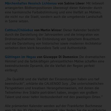
Märchenhaftes Hessisch Lichtenau
von Sabine Löwer
: Mit liebevoll
arrangierten Bildkompositionen überzeugt dieser Kalender durch
eine harmonische Farbabstimmung und eine Vielfalt an Motiven,
die nicht nur die Stadt, sondern auch die umgebende Landschaft
in Szene setzen.
Cottbus/Chóśebuz
von Martin Winzer
: Dieser Kalender besticht
durch die Darstellung der Jahreszeiten und die Integration von
Drohnenaufnahmen. Die Einbindung von typischem Brauchtum
und die Darstellung von historischer sowie moderner Architektur
verleihen dem Werk besondere Tiefe und Authentizität.
Güttingen im Hegau
von Giuseppe Di Domenico:
Die dramatischen
Himmel und die farbkräftigen jahreszeitlichen Motive schaffen eine
beeindruckende Dynamik, die die Vielfalt der Region perfekt
einfängt.
„Die Qualität und die Vielfalt der Einsendungen haben uns tief
beeindruckt“, erklärte die CALVENDO Jury. „Die unterschiedlichen
Perspektiven und kreativen Herangehensweisen, mit denen die
Teilnehmer ihre Städte porträtiert haben, zeugen von großem
Talent und einer tiefen Verbundenheit mit den jeweiligen Orten.“
Alle prämierten Kalender werden auf der Frankfurter Buchmesse
vom 16. bis 20. Oktober ausgestellt. Hier finden Sie die ausführliche