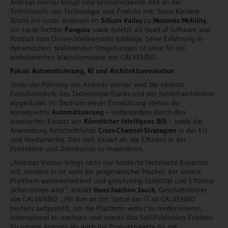
Andreas Werner bringt eine beeindruckende Vita an der
Schnittstelle von Technologie und Produkt mit: Seine Karriere
führte ihn unter anderem im
Silicon Valley
zu
Motorola Mobility
,
zur Lycos-Tochter
Pangora
sowie zuletzt als Head of Software and
Product zum Online-Stellenmarkt JobNinja. Seine Erfahrung in
dynamischen, skalierenden Umgebungen ist ideal für die
ambitionierten Wachstumsziele von CALVENDO.
Fokus: Automatisierung, KI und Architekturevolution
Unter der Führung von Andreas Werner wird die nächste
Evolutionsstufe des Technologie-Stacks und der Systemarchitektur
eingeläutet. Im Zentrum dieser Entwicklung stehen die
konsequente
Automatisierung
– insbesondere durch den
erweiterten Einsatz von
Künstlicher Intelligenz (KI)
– sowie die
Anwendung fortschrittlicher
Cross-Channel-Strategien
in der EU
und Nordamerika. Dies zielt darauf ab, die Effizienz in der
Produktion und Distribution zu maximieren.
„Andreas Werner bringt nicht nur fundierte technische Expertise
mit, sondern er ist auch ein pragmatischer Macher, der unsere
Plattform weiterentwickelt und gleichzeitig Stabilität und Effizienz
sicherstellen wird“, erklärt
Hans-Joachim Jauch
, Geschäftsführer
von CALVENDO. „Mit ihm an der Spitze der IT ist CALVENDO
bestens aufgestellt, um die Plattform weiter zu modernisieren,
international zu wachsen und sowohl das Self-Publishing-Erlebnis
für unsere Autoren als auch die Produktpalette für die