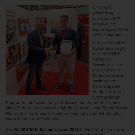
CALVENDO
präsentierte
preisgekrönte KI-
Kalender und
herausragende Werke
seines Programms
Auf der Frankfurter
Buchmesse zeigte
der CALVENDO
Verlag die
Gewinner seines
diesjährigen KI-
Kalender-Awards
sowie weitere
herausragende
Werke aus dem
umfangreichen
Programm. Die Ausstellung bot Besucherinnen und Besuchern
einen Einblick in die Werk-Vielfalt der Autoren – von KI-generierten
Motiven bis hin zu eindrucksvollen Kalendern über Schriftsteller,
Naturthemen und Fotokunst.
Der
CALVENDO KI-Kalender-Award 2025
beleuchtet die kreativen
Anwendungsmöglichkeiten Künstlicher Intelligenz im