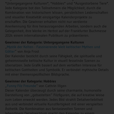
*Untergegangene Kulturen*, *Hobbies* und *Ausgestorbene Tiere*.
Jede Kategorie bot den Teilnehmern die Möglichkeit, durch die
Kombination von historischem Wissen, persönlichen Leidenschaften
und visueller Kreativität einzigartige Kalenderprojekte zu
erschaffen. Die Gewinner erhalten nicht nur verdiente
Anerkennung für ihre herausragenden Arbeiten, sondern auch die
Gelegenheit, ihre Werke im Herbst auf der Frankfurter Buchmesse
2024 einem internationalen Publikum zu präsentieren.
Gewinner der Kategorie: Untergegangene Kulturen
„
Mystik der Kelten - Faszinierende Welt keltischer Mythen und
Götter
“ von Anja Frost
Der Kalender besticht durch seine Fähigkeit, die spirituelle und
geheimnisvolle keltische Kultur in visuell fesselnde Szenen zu
übersetzen. Jede Grafik basiert auf dem vertieften Interesse für
keltischen Gottheiten und Symbolik. Er verbindet mythische Details
mit einer themenspezifischen Bildsprache.
Gewinner der Kategorie: Hobbies
„
Funny Filz Freunde
“ von Cathrin Illgen
Dieser Kalender überzeugt durch seine charmante, humorvolle
Darstellung von „gebastelten“ Filzfiguren, die auf kreative Weise
zum Leben erweckt werden. Jedes Bild strahlt Detailverliebtheit
aus und verbindet virtuelle Kunstfertigkeit mit einer verspielten
Ästhetik. Die Kombination aus fantasievollen Szenen und
lebendigem Detailreichtum macht den Kalender zu einem