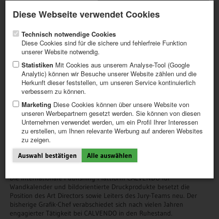
Aktueller Newsletter
Registrieren / Mein CALVENDO
Diese Webseite verwendet Cookies
Hilfe / FAQ
Technisch notwendige Cookies
Diese Cookies sind für die sichere und fehlerfreie Funktion
unserer Website notwendig.
Statistiken
Mit Cookies aus unserem Analyse-Tool (Google
Analytic) können wir Besuche unserer Website zählen und die
NEWS
NEWSLETTER
Herkunft dieser feststellen, um unseren Service kontinuierlich
ERSTE SCHRITTE
verbessern zu können.
PROJEKT ERSTELLEN
17. Juni 2026
TIPPS
Marketing
Diese Cookies können über unsere Website von
unseren Werbepartnern gesetzt werden. Sie können von diesen
CALVENDO besetzt Leitung der
NEWS
Unternehmen verwendet werden, um ein Profil Ihrer Interessen
KATALOG
zu erstellen, um Ihnen relevante Werbung auf anderen Websites
Jury und Art Direction neu
SHOP
zu zeigen.
Auswahl bestätigen
Alle auswählen
Im Zuge des Generationswechsels übernimmt Dominik Reisinger die Jury-
Leitung sowie die Weiterentwicklung des Produktportfolios
Die internationale Publishing-Plattform CALVENDO für
Wandkalender und bildorientierte Druckprodukte besetzt die
Position des Art Directors sowie Leiters des Jury-Teams neu. Der
bisherige Grafik-Chef verabschiedet sich nach vielen Jahren
engagierter Tätigkeit bei CALVENDO in den Ruhestand.