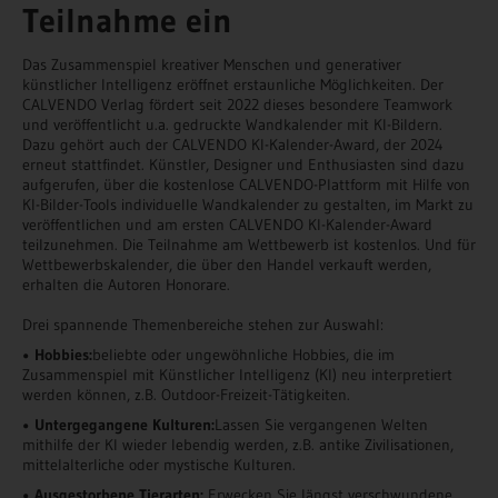
Teilnahme ein
Das Zusammenspiel kreativer Menschen und generativer
künstlicher Intelligenz eröffnet erstaunliche Möglichkeiten. Der
CALVENDO Verlag fördert seit 2022 dieses besondere Teamwork
und veröffentlicht u.a. gedruckte Wandkalender mit KI-Bildern.
Dazu gehört auch der CALVENDO KI-Kalender-Award, der 2024
erneut stattfindet. Künstler, Designer und Enthusiasten sind dazu
aufgerufen, über die kostenlose CALVENDO-Plattform mit Hilfe von
KI-Bilder-Tools individuelle Wandkalender zu gestalten, im Markt zu
veröffentlichen und am ersten CALVENDO KI-Kalender-Award
teilzunehmen. Die Teilnahme am Wettbewerb ist kostenlos. Und für
Wettbewerbskalender, die über den Handel verkauft werden,
erhalten die Autoren Honorare.
Drei spannende Themenbereiche stehen zur Auswahl:
• Hobbies:
beliebte oder ungewöhnliche Hobbies, die im
Zusammenspiel mit Künstlicher Intelligenz (KI) neu interpretiert
werden können, z.B. Outdoor-Freizeit-Tätigkeiten.
• Untergegangene Kulturen:
Lassen Sie vergangenen Welten
mithilfe der KI wieder lebendig werden, z.B. antike Zivilisationen,
mittelalterliche oder mystische Kulturen.
• Ausgestorbene Tierarten:
Erwecken Sie längst verschwundene