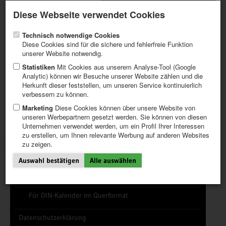
Aktueller Newsletter
Registrieren / Mein CALVENDO
Diese Webseite verwendet Cookies
Hilfe / FAQ
Technisch notwendige Cookies
Diese Cookies sind für die sichere und fehlerfreie Funktion
unserer Website notwendig.
Statistiken
Mit Cookies aus unserem Analyse-Tool (Google
Analytic) können wir Besuche unserer Website zählen und die
INFOTHEK (TIPPS)
FRAGEN UND ANTWORTEN (FAQ)
Herkunft dieser feststellen, um unseren Service kontinuierlich
ERSTE SCHRITTE
HONORARE UND HONORARTABELLEN
verbessern zu können.
PROJEKT ERSTELLEN
ÜBER CALVENDO
TIPPS
Marketing
Diese Cookies können über unsere Website von
unseren Werbepartnern gesetzt werden. Sie können von diesen
NEWS
Unternehmen verwendet werden, um ein Profil Ihrer Interessen
KATALOG
zu erstellen, um Ihnen relevante Werbung auf anderen Websites
SHOP
zu zeigen.
Infothek/Tipps
Auswahl bestätigen
Alle auswählen
News/Newsletter
Cover Design-Templates
Für DIN-Kalender im Querformat
Datenschutzerklärung