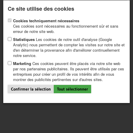
Newsletter actuelle
S'enregistrer / Mon CALVENDO
Ce site utilise des cookies
Aide / FAQ
Cookies techniquement nécessaires
Ces cookies sont nécessaires au fonctionnement sûr et sans
erreur de notre site web.
Statistiques
Les cookies de notre outil d'analyse (Google
Analytic) nous permettent de compter les visites sur notre site et
page1124_content
d'en déterminer la provenance afin d'améliorer continuellement
PREMIÈRES ÉTAPES
notre service.
CRÉER UN PROJET
CONSEILS
Marketing
Ces cookies peuvent être placés via notre site web
par nos partenaires publicitaires. Ils peuvent être utilisés par ces
NEWS
entreprises pour créer un profil de vos intérêts afin de vous
CATALOGUE
montrer des publicités pertinentes sur d'autres sites.
SHOP
Confirmer la sélection
Tout sélectionner