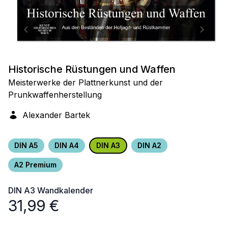
Historische Rüstungen und Waffen
Meisterwerke der Plattnerkunst und der
Prunkwaffenherstellung
Alexander Bartek
DIN A5
DIN A4
DIN A3
DIN A2
A2 Premium
DIN A3
Wandkalender
31,99
€