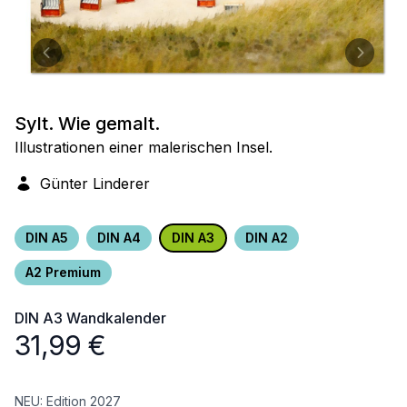
Sylt. Wie gemalt.
Illustrationen einer malerischen Insel.
Günter Linderer
DIN A5
DIN A4
DIN A3
DIN A2
A2 Premium
DIN A3
Wandkalender
31,99
€
NEU: Edition 2027