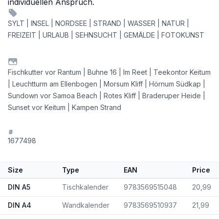
individuellen Anspruch.
SYLT | INSEL | NORDSEE | STRAND | WASSER | NATUR |
FREIZEIT | URLAUB | SEHNSUCHT | GEMÄLDE | FOTOKUNST
Fischkutter vor Rantum | Buhne 16 | Im Reet | Teekontor Keitum
| Leuchtturm am Ellenbogen | Morsum Kliff | Hörnum Südkap |
Sundown vor Samoa Beach | Rotes Kliff | Braderuper Heide |
Sunset vor Keitum | Kampen Strand
1677498
Size
Type
EAN
Price
DIN A5
Tischkalender
9783569515048
20,99
DIN A4
Wandkalender
9783569510937
21,99