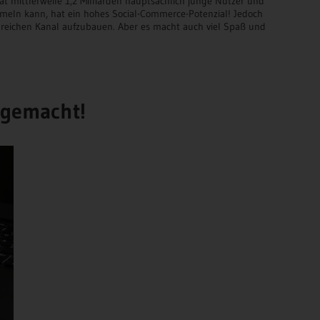
at mittlerweile 1,2 Milliarden hauptsächlich junge Nutzer und
mmeln kann, hat ein hohes Social-Commerce-Potenzial! Jedoch
olgreichen Kanal aufzubauen. Aber es macht auch viel Spaß und
t gemacht!