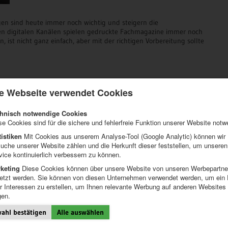
en sind heute immer noch wichtig und steigern die
en digitalen Kanälen spielen gedruckte Fachmagazine immer noch
 ist nicht ganz einfach, aber mit der richtigen Vorbereitung sollte
e Webseite verwendet Cookies
inungen!
hnisch notwendige Cookies
se Cookies sind für die sichere und fehlerfreie Funktion unserer Website notw
tistiken
Mit Cookies aus unserem Analyse-Tool (Google Analytic) können wir
uche unserer Website zählen und die Herkunft dieser feststellen, um unseren
vice kontinuierlich verbessern zu können.
keting
Diese Cookies können über unsere Website von unseren Werbepartne
etzt werden. Sie können von diesen Unternehmen verwendet werden, um ein P
er Interessen zu erstellen, um Ihnen relevante Werbung auf anderen Websites
gen.
ahl bestätigen
Alle auswählen