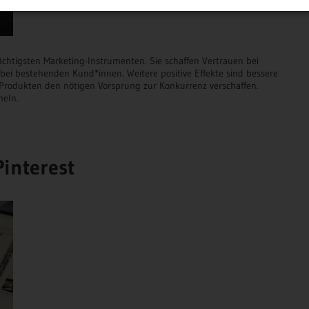
chtigsten Marketing-Instrumenten. Sie schaffen Vertrauen bei
ei bestehenden Kund*innen. Weitere positive Effekte sind bessere
Produkten den nötigen Vorsprung zur Konkurrenz verschaffen.
meln.
Pinterest