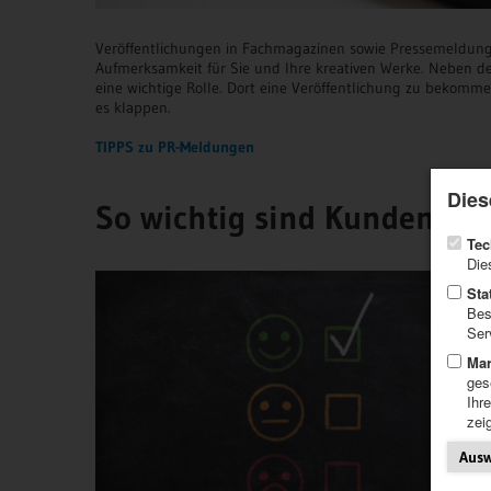
Veröffentlichungen in Fachmagazinen sowie Pressemeldung
Aufmerksamkeit für Sie und Ihre kreativen Werke. Neben d
eine wichtige Rolle. Dort eine Veröffentlichung zu bekommen,
es klappen.
TIPPS zu PR-Meldungen
Dies
So wichtig sind Kundenme
Tec
Die
Sta
Bes
Ser
Mar
ges
Ihr
zei
Ausw