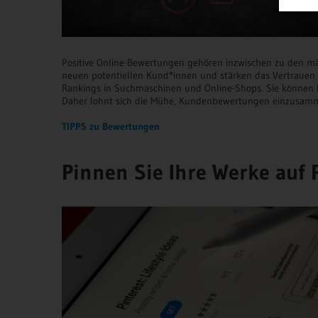
Positive Online-Bewertungen gehören inzwischen zu den mä
neuen potentiellen Kund*innen und stärken das Vertrauen b
Rankings in Suchmaschinen und Online-Shops. Sie können 
Daher lohnt sich die Mühe, Kundenbewertungen einzusam
TIPPS zu Bewertungen
Pinnen Sie Ihre Werke auf 