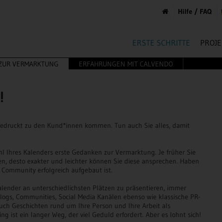
Hilfe / FAQ
ERSTE SCHRITTE
PROJE
 ZUR VERMARKTUNG
ERFAHRUNGEN MIT CALVENDO
!
gedruckt zu den Kund*innen kommen. Tun auch Sie alles, damit
l Ihres Kalenders erste Gedanken zur Vermarktung. Je früher Sie
n, desto exakter und leichter können Sie diese ansprechen. Haben
e Community erfolgreich aufgebaut ist.
alender an unterschiedlichsten Plätzen zu präsentieren, immer
logs, Communities, Social Media Kanälen ebenso wie klassische PR-
uch Geschichten rund um Ihre Person und Ihre Arbeit als
g ist ein langer Weg, der viel Geduld erfordert. Aber es lohnt sich!