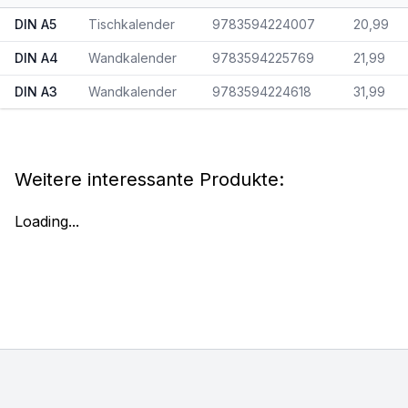
DIN A5
Tischkalender
9783594224007
20,99
DIN A4
Wandkalender
9783594225769
21,99
DIN A3
Wandkalender
9783594224618
31,99
Weitere interessante Produkte:
Loading...
Footer