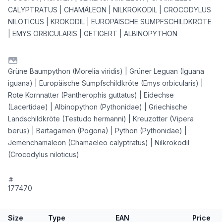
CALYPTRATUS | CHAMÄLEON | NILKROKODIL | CROCODYLUS
NILOTICUS | KROKODIL | EUROPÄISCHE SUMPFSCHILDKRÖTE
| EMYS ORBICULARIS | GETIGERT | ALBINOPYTHON
Grüne Baumpython (Morelia viridis) | Grüner Leguan (Iguana
iguana) | Europäische Sumpfschildkröte (Emys orbicularis) |
Rote Kornnatter (Pantherophis guttatus) | Eidechse
(Lacertidae) | Albinopython (Pythonidae) | Griechische
Landschildkröte (Testudo hermanni) | Kreuzotter (Vipera
berus) | Bartagamen (Pogona) | Python (Pythonidae) |
Jemenchamäleon (Chamaeleo calyptratus) | Nilkrokodil
(Crocodylus niloticus)
177470
Size
Type
EAN
Price