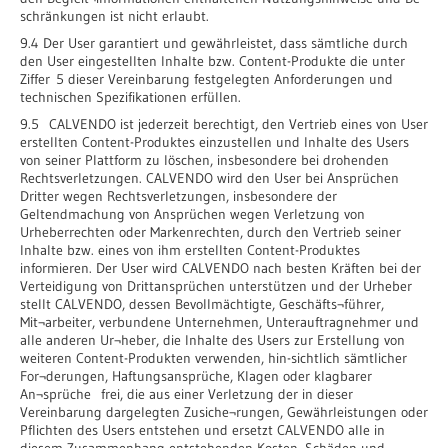
schränkungen ist nicht erlaubt.
9.4 Der User garantiert und gewährleistet, dass sämtliche durch
den User eingestellten Inhalte bzw. Content-Produkte die unter
Ziffer 5 dieser Vereinbarung festgelegten Anforderungen und
technischen Spezifikationen erfüllen.
9.5 CALVENDO ist jederzeit berechtigt, den Vertrieb eines von User
erstellten Content-Produktes einzustellen und Inhalte des Users
von seiner Plattform zu löschen, insbesondere bei drohenden
Rechtsverletzungen. CALVENDO wird den User bei Ansprüchen
Dritter wegen Rechtsverletzungen, insbesondere der
Geltendmachung von Ansprüchen wegen Verletzung von
Urheberrechten oder Markenrechten, durch den Vertrieb seiner
Inhalte bzw. eines von ihm erstellten Content-Produktes
informieren. Der User wird CALVENDO nach besten Kräften bei der
Verteidigung von Drittansprüchen unterstützen und der Urheber
stellt CALVENDO, dessen Bevollmächtigte, Geschäfts¬führer,
Mit¬arbeiter, verbundene Unternehmen, Unterauftragnehmer und
alle anderen Ur¬heber, die Inhalte des Users zur Erstellung von
weiteren Content-Produkten verwenden, hin-sichtlich sämtlicher
For¬derungen, Haftungsansprüche, Klagen oder klagbarer
An¬sprüche frei, die aus einer Verletzung der in dieser
Vereinbarung dargelegten Zusiche¬rungen, Gewährleistungen oder
Pflichten des Users entstehen und ersetzt CALVENDO alle in
diesem Zusammenhang entstehenden Kosten, Schäden und