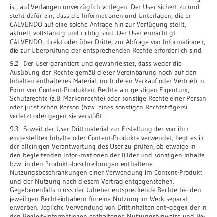
ist, auf Verlangen unverzüglich vorlegen. Der User sichert zu und
steht dafür ein, dass die Informationen und Unterlagen, die er
CALVENDO auf eine solche Anfrage hin zur Verfügung stellt,
aktuell, vollständig und richtig sind. Der User ermächtigt
CALVENDO, direkt oder über Dritte, zur Abfrage von Informationen,
die zur Überprüfung der entsprechenden Rechte erforderlich sind.
9.2 Der User garantiert und gewährleistet, dass weder die
Ausübung der Rechte gemäß dieser Vereinbarung noch auf den
Inhalten enthaltenes Material, noch deren Verkauf oder Vertrieb in
Form von Content-Produkten, Rechte am geistigen Eigentum,
Schutzrechte (z.B. Markenrechte) oder sonstige Rechte einer Person
oder juristischen Person (bzw. eines sonstigen Rechtsträgers)
verletzt oder gegen sie verstößt.
9.3 Soweit der User Drittmaterial zur Erstellung der von ihm
eingestellten Inhalte oder Content-Produkte verwendet, liegt es in
der alleinigen Verantwortung des User zu prüfen, ob etwaige in
den begleitenden Infor¬mationen der Bilder und sonstigen Inhalte
bzw. in den Produkt¬beschreibungen enthaltene
Nutzungsbeschränkungen einer Verwendung im Content-Produkt
und der Nutzung nach diesem Vertrag entgegenstehen.
Gegebenenfalls muss der Urheber entsprechende Rechte bei den
jeweiligen Rechteinhabern für eine Nutzung im Werk separat
erwerben. Jegliche Verwendung von Drittinhalten ent¬gegen der in
den Begleit¬informationen enthaltenen Nutzungshinweise und Be-