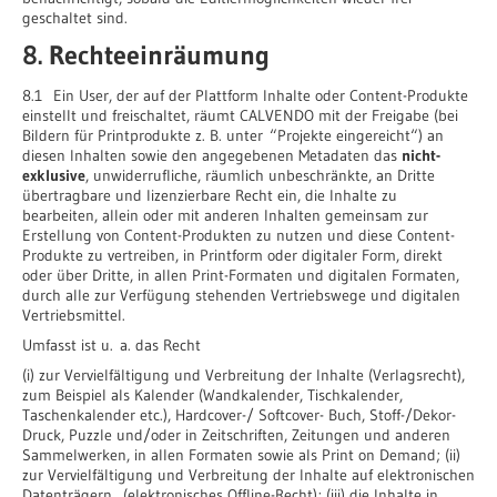
geschaltet sind.
8. Rechteeinräumung
8.1 Ein User, der auf der Plattform Inhalte oder Content-Produkte
einstellt und freischaltet, räumt CALVENDO mit der Freigabe (bei
Bildern für Printprodukte z. B. unter “Projekte eingereicht“) an
diesen Inhalten sowie den angegebenen Metadaten das
nicht-
exklusive
, unwiderrufliche, räumlich unbeschränkte, an Dritte
übertragbare und lizenzierbare Recht ein, die Inhalte zu
bearbeiten, allein oder mit anderen Inhalten gemeinsam zur
Erstellung von Content-Produkten zu nutzen und diese Content-
Produkte zu vertreiben, in Printform oder digitaler Form, direkt
oder über Dritte, in allen Print-Formaten und digitalen Formaten,
durch alle zur Verfügung stehenden Vertriebswege und digitalen
Vertriebsmittel.
Umfasst ist u. a. das Recht
(i) zur Vervielfältigung und Verbreitung der Inhalte (Verlagsrecht),
zum Beispiel als Kalender (Wandkalender, Tischkalender,
Taschenkalender etc.), Hardcover-/ Softcover- Buch, Stoff-/Dekor-
Druck, Puzzle und/oder in Zeitschriften, Zeitungen und anderen
Sammelwerken, in allen Formaten sowie als Print on Demand; (ii)
zur Vervielfältigung und Verbreitung der Inhalte auf elektronischen
Datenträgern (elektronisches Offline-Recht); (iii) die Inhalte in