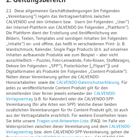
2.1 Diese allgemeinen Geschäftsbedingungen (im Folgenden
„Vereinbarung“) regeln das Vertragsverhältnis zwischen
CALVENDO und den Urhebern bzw. Usern (im Folgenden: „User“)
der Internet-Plattform von CALVENDO (im Folgenden „Plattform“).
Die Plattform dient der Erstellung und Veröffentlichung von
Bildern, Texten, Templates und sonstigen Inhalten (im Folgenden:
„Inhalte“) on- und offline, das heißt in verschiedenen Print- (z. B.
Wandschmuck, Kalender, Single Page Products (d.h. auf einzelnen
Inhalten aufbauende Produkte wie zum Beispiel – aber nicht
ausschließlich – Puzzles, Foto-Leinwände, Foto-Kissen, Stoffdesigns,
Dekore (im Folgenden: „SPP“), Posterbücher [„Flipart“]) und
Digitalformaten als Produkte (im Folgenden „Content-Produkte“).
Neben dieser Vereinbarung gelten die CALVENDO-
Honorartabellen sowie die
CALVENDO-Datenschutzerklärung
. Für
jedes zu veröffentlichende Content-Produkt gilt für den
einstellenden User ferner jeweils entweder der
CALVENDO-
Verlagsvertrag
(z.B. für Kalender) oder die CALVENDO-SPP-
Vereinbarung (für alle Arten von SPP). Welche dieser beiden
zusätzlichen Vereinbarungen für Ihr Content-Produkt gilt, ist auch
aus der Vertragstabelle ersichtlich. Für weitere Einzelheiten lesen
Sie bitte unsere
Fragen-und-Antworten-Liste
(FAQ). Im Falle von
Widersprüchen zwischen dieser Vereinbarung und dem
CALVENDO-
Verlagsvertrag
bzw. dem CALVENDO-SPP-Vereinbarung, gehen die