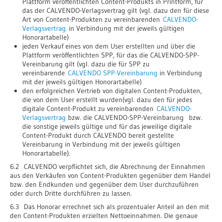
Plattform veröffentlichten Content-Produkts in Printform, für
das der CALVENDO-Verlagsvertrag gilt (vgl. dazu den für diese
Art von Content-Produkten zu vereinbarenden
CALVENDO-
Verlagsvertrag
in Verbindung mit der jeweils gültigen
Honorartabelle)
jeden Verkauf eines von dem User erstellten und über die
Plattform veröffentlichten SPP, für das die CALVENDO-SPP-
Vereinbarung gilt (vgl. dazu die für SPP zu
vereinbarende
CALVENDO SPP-Vereinbarung
in Verbindung
mit der jeweils gültigen Honorartabelle)
den erfolgreichen Vertrieb von digitalen Content-Produkten,
die von dem User erstellt wurden(vgl. dazu den für jedes
digitale Content-Produkt zu vereinbarenden
CALVENDO-
Verlagsvertrag
bzw. die CALVENDO-SPP-Vereinbarung bzw.
die sonstige jeweils gültige und für das jeweilige digitale
Content-Produkt durch CALVENDO bereit gestellte
Vereinbarung in Verbindung mit der jeweils gültigen
Honorartabelle).
6.2 CALVENDO verpflichtet sich, die Abrechnung der Einnahmen
aus den Verkäufen von Content-Produkten gegenüber dem Handel
bzw. den Endkunden und gegenüber dem User durchzuführen
oder durch Dritte durchführen zu lassen.
6.3 Das Honorar errechnet sich als prozentualer Anteil an den mit
den Content-Produkten erzielten Nettoeinnahmen. Die genaue