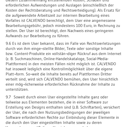
erforderlichen Aufwendungen und Auslagen (einschließlich der
Kosten der Rechtsberatung und Rechtsverteidigung). Als Ersatz für
die aufgewendete Arbeitszeit zur internen Bearbeitung eines
Vorfalles ist CALVENDO berechtigt, dem User eine angemessene
Bearbeitungsgebühr, jedoch mindestens 100 Euro, in Rechnung zu
stellen. Der User ist berechtigt, den Nachweis eines geringeren
Aufwands zur Bearbeitung zu führen.
9.6 Es ist dem User bekannt, dass im Falle von Rechtsverletzungen
durch von ihm einge¬stellte Bilder, Texte oder sonstige Inhalte
bzw. Content-Produkte ein vollstän¬diger Rückruf aus dem Internet
(z. B. Suchmaschinen, Online-Handelskataloge, Social-Media-
Plattformen) in den meisten Fällen nicht möglich ist. CALVENDO
hat insoweit lediglich eine Kontrollmöglichkeit über die eigene
Platt¬form. So¬weit die Inhalte bereits auf Plattformen Dritter
verteilt sind, wird sich CALVENDO bemühen, den User hinsichtlich
einer mög¬licherweise erforderlichen Rücknahme der Inhalte zu
unterstützen.
9.7 Soweit durch einen User eingestellte Inhalte ganz oder
teilweise aus Elementen bestehen, die in einer Software zur
Erstellung von Designs enthalten sind (z.B. Schriftarten), versichert
der User, die nach den Nutzungsbedingungen der jeweiligen
Software erforderlichen Rechte zur Einbindung dieser Elemente in
die durch den User eingestellten Inhalte sowie zu deren