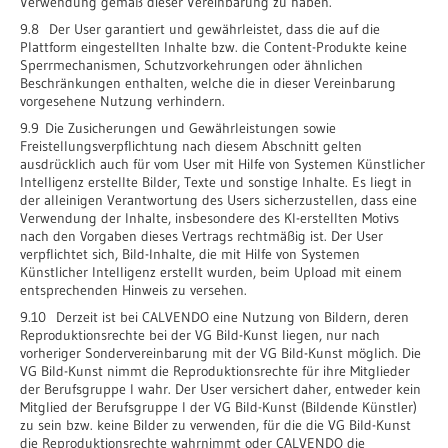
Verwendung gemäß dieser Vereinbarung zu haben.
9.8 Der User garantiert und gewährleistet, dass die auf die
Plattform eingestellten Inhalte bzw. die Content-Produkte keine
Sperrmechanismen, Schutzvorkehrungen oder ähnlichen
Beschränkungen enthalten, welche die in dieser Vereinbarung
vorgesehene Nutzung verhindern.
9.9 Die Zusicherungen und Gewährleistungen sowie
Freistellungsverpflichtung nach diesem Abschnitt gelten
ausdrücklich auch für vom User mit Hilfe von Systemen Künstlicher
Intelligenz erstellte Bilder, Texte und sonstige Inhalte. Es liegt in
der alleinigen Verantwortung des Users sicherzustellen, dass eine
Verwendung der Inhalte, insbesondere des KI-erstellten Motivs
nach den Vorgaben dieses Vertrags rechtmäßig ist. Der User
verpflichtet sich, Bild-Inhalte, die mit Hilfe von Systemen
Künstlicher Intelligenz erstellt wurden, beim Upload mit einem
entsprechenden Hinweis zu versehen.
9.10 Derzeit ist bei CALVENDO eine Nutzung von Bildern, deren
Reproduktionsrechte bei der VG Bild-Kunst liegen, nur nach
vorheriger Sondervereinbarung mit der VG Bild-Kunst möglich. Die
VG Bild-Kunst nimmt die Reproduktionsrechte für ihre Mitglieder
der Berufsgruppe I wahr. Der User versichert daher, entweder kein
Mitglied der Berufsgruppe I der VG Bild-Kunst (Bildende Künstler)
zu sein bzw. keine Bilder zu verwenden, für die die VG Bild-Kunst
die Reproduktionsrechte wahrnimmt oder CALVENDO die