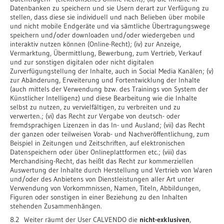
Datenbanken zu speichern und sie Usern derart zur Verfügung zu
stellen, dass diese sie individuell und nach Belieben über mobile
und nicht mobile Endgeräte und via sämtliche Übertragungswege
speichern und/oder downloaden und/oder wiedergeben und
interaktiv nutzen können (Online-Recht); (iv) zur Anzeige,
Vermarktung, Übermittlung, Bewerbung, zum Vertrieb, Verkauf
und zur sonstigen digitalen oder nicht digitalen
Zurverfügungstellung der Inhalte, auch in Social Media Kanälen; (v)
zur Abänderung, Erweiterung und Fortentwicklung der Inhalte
(auch mittels der Verwendung bzw. des Trainings von System der
Künstlicher Intelligenz) und diese Bearbeitung wie die Inhalte
selbst zu nutzen, zu vervielfältigen, zu verbreiten und zu
verwerten.; (vi) das Recht zur Vergabe von deutsch- oder
fremdsprachigen Lizenzen in das In- und Ausland; (vii) das Recht
der ganzen oder teilweisen Vorab- und Nachveröffentlichung, zum
Beispiel in Zeitungen und Zeitschriften, auf elektronischen
Datenspeichern oder über Onlineplattformen etc.; (viii) das
Merchandising-Recht, das heißt das Recht zur kommerziellen
Auswertung der Inhalte durch Herstellung und Vertrieb von Waren
und/oder des Anbietens von Dienstleistungen aller Art unter
Verwendung von Vorkommnissen, Namen, Titeln, Abbildungen,
Figuren oder sonstigen in einer Beziehung zu den Inhalten
stehenden Zusammenhängen.
8.2 Weiter räumt der User CALVENDO die
nicht-exklusiven
,