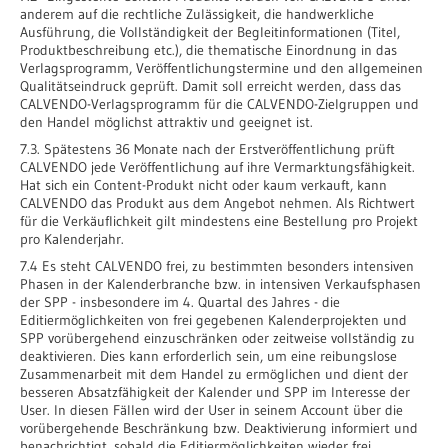
anderem auf die rechtliche Zulässigkeit, die handwerkliche
Ausführung, die Vollständigkeit der Begleitinformationen (Titel,
Produktbeschreibung etc.), die thematische Einordnung in das
Verlagsprogramm, Veröffentlichungstermine und den allgemeinen
Qualitätseindruck geprüft. Damit soll erreicht werden, dass das
CALVENDO-Verlagsprogramm für die CALVENDO-Zielgruppen und
den Handel möglichst attraktiv und geeignet ist.
7.3. Spätestens 36 Monate nach der Erstveröffentlichung prüft
CALVENDO jede Veröffentlichung auf ihre Vermarktungsfähigkeit.
Hat sich ein Content-Produkt nicht oder kaum verkauft, kann
CALVENDO das Produkt aus dem Angebot nehmen. Als Richtwert
für die Verkäuflichkeit gilt mindestens eine Bestellung pro Projekt
pro Kalenderjahr.
7.4 Es steht CALVENDO frei, zu bestimmten besonders intensiven
Phasen in der Kalenderbranche bzw. in intensiven Verkaufsphasen
der SPP - insbesondere im 4. Quartal des Jahres - die
Editiermöglichkeiten von frei gegebenen Kalenderprojekten und
SPP vorübergehend einzuschränken oder zeitweise vollständig zu
deaktivieren. Dies kann erforderlich sein, um eine reibungslose
Zusammenarbeit mit dem Handel zu ermöglichen und dient der
besseren Absatzfähigkeit der Kalender und SPP im Interesse der
User. In diesen Fällen wird der User in seinem Account über die
vorübergehende Beschränkung bzw. Deaktivierung informiert und
benachrichtigt, sobald die Editiermöglichkeiten wieder frei