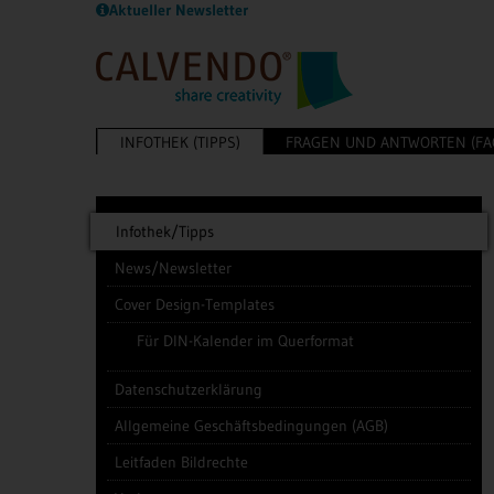
Aktueller Newsletter
INFOTHEK (TIPPS)
FRAGEN UND ANTWORTEN (FA
Infothek/Tipps
News/Newsletter
Cover Design-Templates
Für DIN-Kalender im Querformat
Datenschutzerklärung
Allgemeine Geschäftsbedingungen (AGB)
Leitfaden Bildrechte