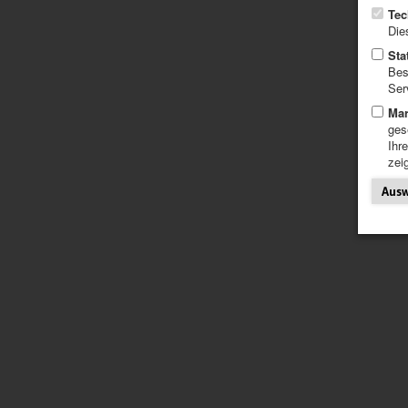
Tec
Die
Sta
Bes
Ser
Mar
ges
Ihr
zei
Ausw