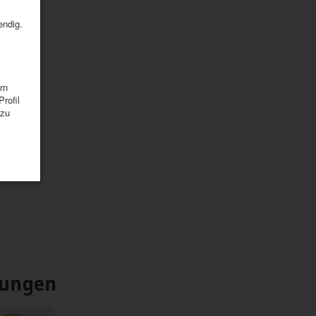
endig.
rn
rofil
 zu
nungen