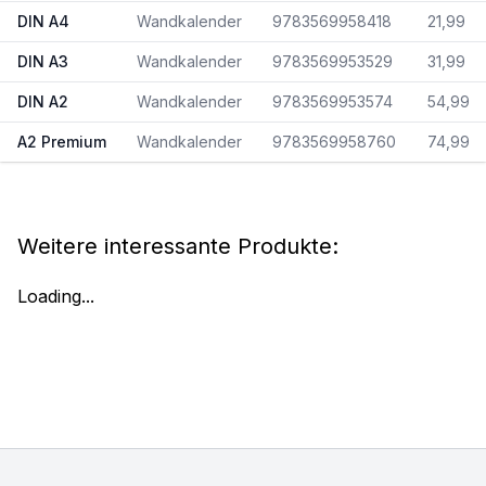
DIN A4
Wandkalender
9783569958418
21,99
DIN A3
Wandkalender
9783569953529
31,99
DIN A2
Wandkalender
9783569953574
54,99
A2 Premium
Wandkalender
9783569958760
74,99
Weitere interessante Produkte:
Loading...
Footer