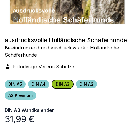
ausdrucksvolle Holländische Schäferhunde
Beieindruckend und ausdrucksstark - Holländische
Schäferhunde
Fotodesign Verena Scholze
DIN A5
DIN A4
DIN A3
DIN A2
A2 Premium
DIN A3
Wandkalender
31,99
€