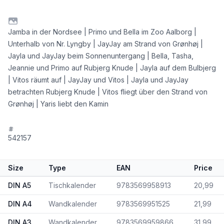
Jamba in der Nordsee | Primo und Bella im Zoo Aalborg |
Unterhalb von Nr. Lyngby | JayJay am Strand von Grønhøj |
Jayla und JayJay beim Sonnenuntergang | Bella, Tasha,
Jeannie und Primo auf Rubjerg Knude | Jayla auf dem Bulbjerg
| Vitos räumt auf | JayJay und Vitos | Jayla und JayJay
betrachten Rubjerg Knude | Vitos fliegt über den Strand von
Grønhøj | Yaris liebt den Kamin
542157
Size
Type
EAN
Price
DIN A5
Tischkalender
9783569958913
20,99
DIN A4
Wandkalender
9783569951525
21,99
DIN A3
Wandkalender
9783569959866
31,99