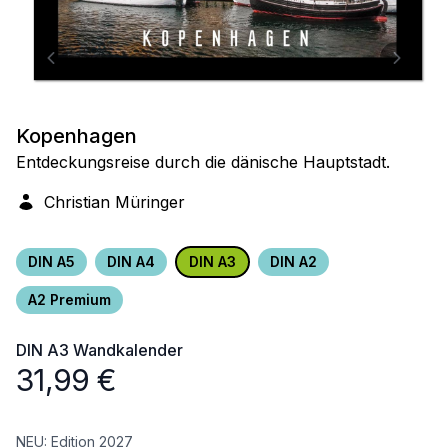
Kopenhagen
Entdeckungsreise durch die dänische Hauptstadt.
Christian Müringer
DIN A5
DIN A4
DIN A3
DIN A2
A2 Premium
DIN A3
Wandkalender
31,99
€
NEU: Edition 2027