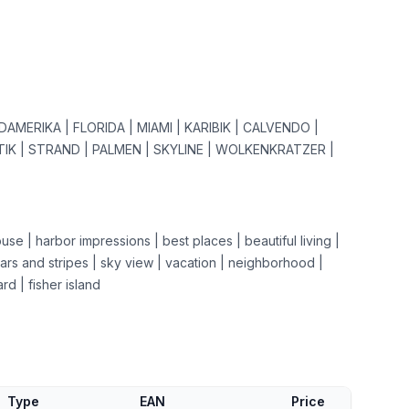
AMERIKA | FLORIDA | MIAMI | KARIBIK | CALVENDO |
IK | STRAND | PALMEN | SKYLINE | WOLKENKRATZER |
se | harbor impressions | best places | beautiful living |
tars and stripes | sky view | vacation | neighborhood |
d | fisher island
Type
EAN
Price