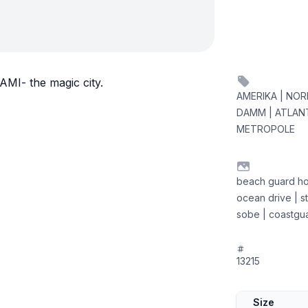
IAMI- the magic city.
AMERIKA | NORD
DAMM | ATLANT
METROPOLE
beach guard hou
ocean drive | s
sobe | coastguar
13215
Size