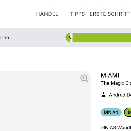
HANDEL
|
TIPPS
ERSTE SCHRITT
oren
MIAMI
The Magic Ci
Andrea 
DIN A4
D
DIN A3
Wandk