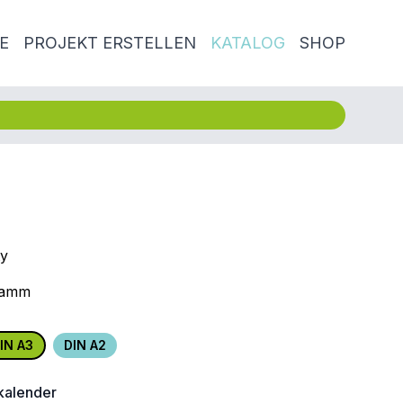
E
PROJEKT ERSTELLEN
KATALOG
SHOP
ty
Damm
IN A3
DIN A2
alender