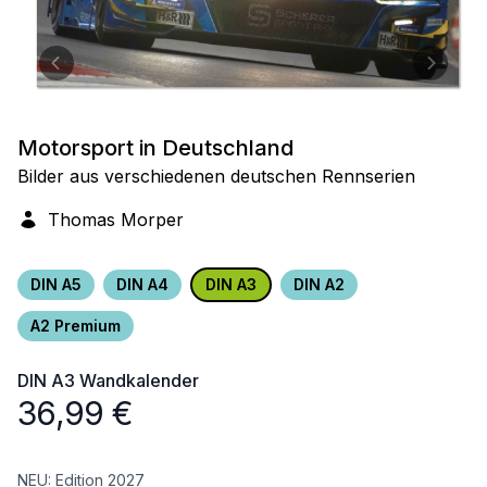
Motorsport in Deutschland
Bilder aus verschiedenen deutschen Rennserien
Thomas Morper
DIN A5
DIN A4
DIN A3
DIN A2
A2 Premium
DIN A3
Wandkalender
36,99
€
NEU: Edition 2027