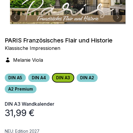
PARIS Französisches Flair und Historie
Klassische Impressionen
Melanie Viola
DIN A5
DIN A4
DIN A3
DIN A2
A2 Premium
DIN A3
Wandkalender
31,99
€
NEU: Edition 2027