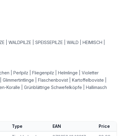
ZE | WALDPILZE | SPEISSEPILZE | WALD | HEIMISCH |
n | Perlpilz | Fliegenpilz | Helmlinge | Violetter
 | Glimmertintlinge | Flaschenbovist | Kartoffelboviste |
hten-Koralle | Grünblättrige Schwefelköpfe | Hallimasch
Type
EAN
Price