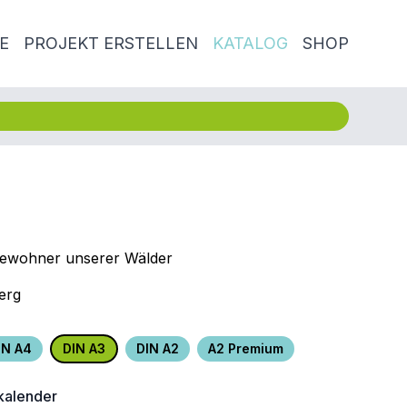
E
PROJEKT ERSTELLEN
KATALOG
SHOP
Bewohner unserer Wälder
erg
IN A4
DIN A3
DIN A2
A2 Premium
alender