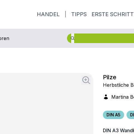
HANDEL
|
TIPPS
ERSTE SCHRITT
oren
Pilze
Herbstliche 
Martina B
DIN A5
D
DIN A3
Wandk