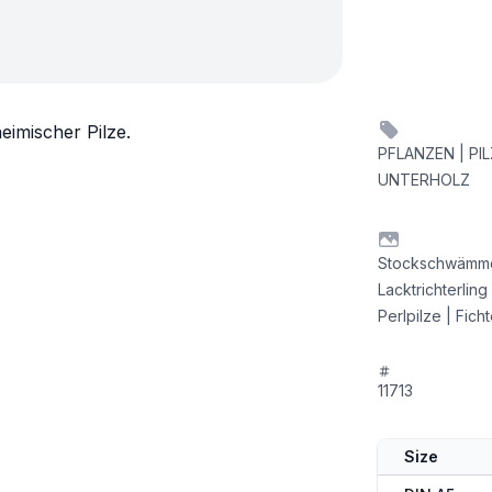
eimischer Pilze.
PFLANZEN | PIL
UNTERHOLZ
Stockschwämmche
Lacktrichterling
Perlpilze | Fic
11713
Size