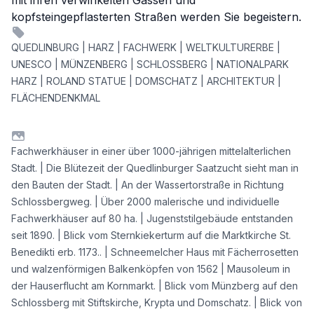
mit ihren verwinkelten Gassen und
kopfsteingepflasterten Straßen werden Sie begeistern.
QUEDLINBURG | HARZ | FACHWERK | WELTKULTURERBE |
UNESCO | MÜNZENBERG | SCHLOSSBERG | NATIONALPARK
HARZ | ROLAND STATUE | DOMSCHATZ | ARCHITEKTUR |
FLÄCHENDENKMAL
Fachwerkhäuser in einer über 1000-jährigen mittelalterlichen
Stadt. | Die Blütezeit der Quedlinburger Saatzucht sieht man in
den Bauten der Stadt. | An der Wassertorstraße in Richtung
Schlossbergweg. | Über 2000 malerische und individuelle
Fachwerkhäuser auf 80 ha. | Jugenststilgebäude entstanden
seit 1890. | Blick vom Sternkiekerturm auf die Marktkirche St.
Benedikti erb. 1173.. | Schneemelcher Haus mit Fächerrosetten
und walzenförmigen Balkenköpfen von 1562 | Mausoleum in
der Hauserflucht am Kornmarkt. | Blick vom Münzberg auf den
Schlossberg mit Stiftskirche, Krypta und Domschatz. | Blick von