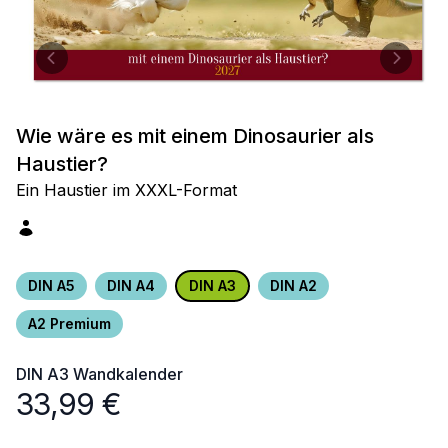
Wie wäre es mit einem Dinosaurier als
Haustier?
Ein Haustier im XXXL-Format
DIN A5
DIN A4
DIN A3
DIN A2
A2 Premium
DIN A3
Wandkalender
33,99
€