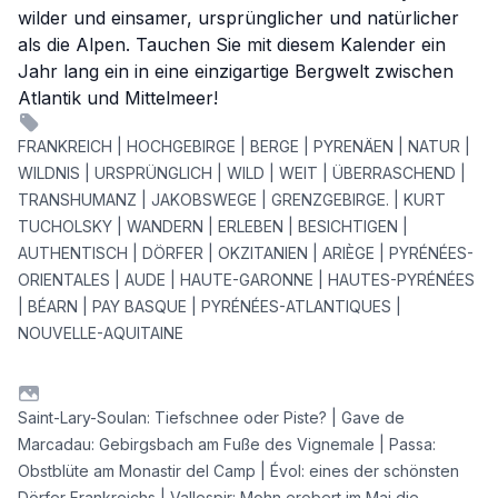
wilder und einsamer, ursprünglicher und natürlicher
als die Alpen. Tauchen Sie mit diesem Kalender ein
Jahr lang ein in eine einzigartige Bergwelt zwischen
Atlantik und Mittelmeer!
FRANKREICH | HOCHGEBIRGE | BERGE | PYRENÄEN | NATUR |
WILDNIS | URSPRÜNGLICH | WILD | WEIT | ÜBERRASCHEND |
TRANSHUMANZ | JAKOBSWEGE | GRENZGEBIRGE. | KURT
TUCHOLSKY | WANDERN | ERLEBEN | BESICHTIGEN |
AUTHENTISCH | DÖRFER | OKZITANIEN | ARIÈGE | PYRÉNÉES-
ORIENTALES | AUDE | HAUTE-GARONNE | HAUTES-PYRÉNÉES
| BÉARN | PAY BASQUE | PYRÉNÉES-ATLANTIQUES |
NOUVELLE-AQUITAINE
Saint-Lary-Soulan: Tiefschnee oder Piste? | Gave de
Marcadau: Gebirgsbach am Fuße des Vignemale | Passa:
Obstblüte am Monastir del Camp | Évol: eines der schönsten
Dörfer Frankreichs | Vallespir: Mohn erobert im Mai die