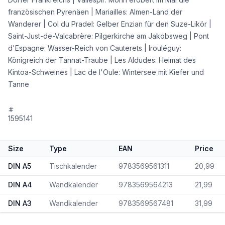
französischen Pyrenäen | Mariailles: Almen-Land der
Wanderer | Col du Pradel: Gelber Enzian für den Suze-Likör |
Saint-Just-de-Valcabrère: Pilgerkirche am Jakobsweg | Pont
d'Espagne: Wasser-Reich von Cauterets | Irouléguy:
Königreich der Tannat-Traube | Les Aldudes: Heimat des
Kintoa-Schweines | Lac de l'Oule: Wintersee mit Kiefer und
Tanne
1595141
Size
Type
EAN
Price
DIN A5
Tischkalender
9783569561311
20,99
DIN A4
Wandkalender
9783569564213
21,99
DIN A3
Wandkalender
9783569567481
31,99