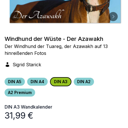
Windhund der Wüste - Der Azawakh
Der Windhund der Tuareg, der Azawakh auf 13
hinreißenden Fotos
Sigrid Starick
DIN A5
DIN A4
DIN A3
DIN A2
A2 Premium
DIN A3
Wandkalender
31,99
€