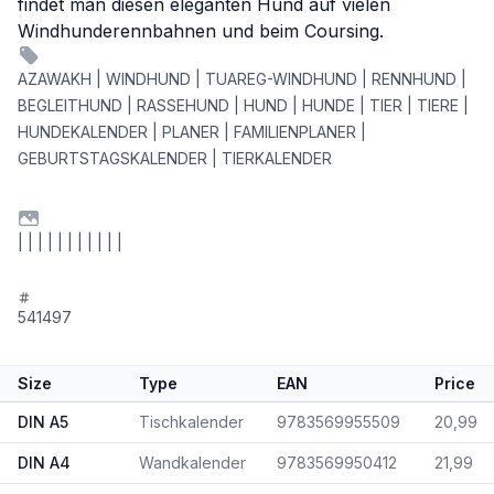
findet man diesen eleganten Hund auf vielen
Windhunderennbahnen und beim Coursing.
AZAWAKH | WINDHUND | TUAREG-WINDHUND | RENNHUND |
BEGLEITHUND | RASSEHUND | HUND | HUNDE | TIER | TIERE |
HUNDEKALENDER | PLANER | FAMILIENPLANER |
GEBURTSTAGSKALENDER | TIERKALENDER
| | | | | | | | | | |
541497
Size
Type
EAN
Price
DIN A5
Tischkalender
9783569955509
20,99
DIN A4
Wandkalender
9783569950412
21,99