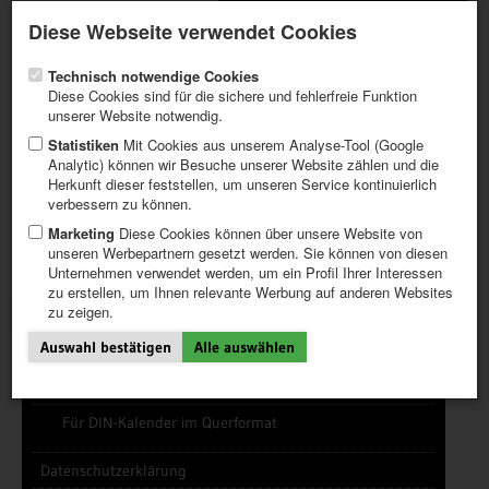
Aktueller Newsletter
Registrieren / Mein CALVENDO
Diese Webseite verwendet Cookies
Hilfe / FAQ
Technisch notwendige Cookies
Diese Cookies sind für die sichere und fehlerfreie Funktion
unserer Website notwendig.
Statistiken
Mit Cookies aus unserem Analyse-Tool (Google
Analytic) können wir Besuche unserer Website zählen und die
INFOTHEK (TIPPS)
FRAGEN UND ANTWORTEN (FAQ)
Herkunft dieser feststellen, um unseren Service kontinuierlich
ERSTE SCHRITTE
HONORARE UND HONORARTABELLEN
verbessern zu können.
PROJEKT ERSTELLEN
ÜBER CALVENDO
TIPPS
Marketing
Diese Cookies können über unsere Website von
unseren Werbepartnern gesetzt werden. Sie können von diesen
NEWS
Unternehmen verwendet werden, um ein Profil Ihrer Interessen
KATALOG
zu erstellen, um Ihnen relevante Werbung auf anderen Websites
SHOP
zu zeigen.
Infothek/Tipps
Auswahl bestätigen
Alle auswählen
News/Newsletter
Cover Design-Templates
Für DIN-Kalender im Querformat
Datenschutzerklärung